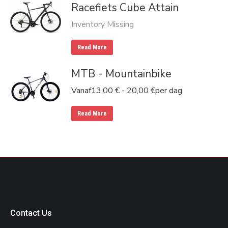
Racefiets Cube Attain
Inventory Missing
Read More
MTB - Mountainbike
Vanaf
13,00
€
-
20,00
€
per dag
Read More
Contact Us