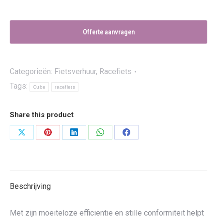
Offerte aanvragen
Categorieën:
Fietsverhuur
,
Racefiets
Tags:
Cube
racefiets
Share this product
Deel
Deel
Deel
Deel
Deel
op
op
op
op
op
X
Pinterest
LinkedIn
WhatsApp
Facebook
Beschrijving
Met zijn moeiteloze efficiëntie en stille conformiteit helpt