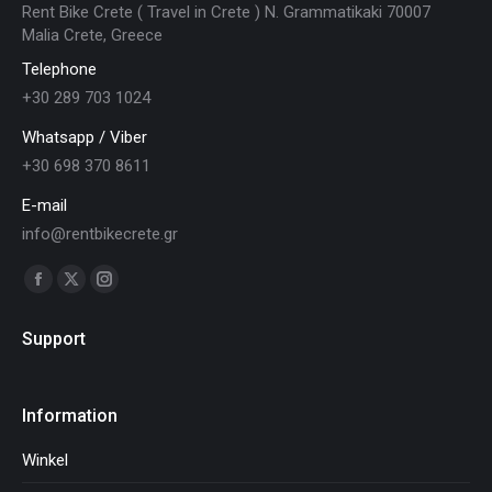
Rent Bike Crete ( Travel in Crete ) N. Grammatikaki 70007
Malia Crete, Greece
Telephone
+30 289 703 1024
Whatsapp / Viber
+30 698 370 8611
E-mail
info@rentbikecrete.gr
Vind ons op:
Facebook
X
Instagram
page
page
page
Support
opens
opens
opens
in
in
in
new
new
new
Information
window
window
window
Winkel