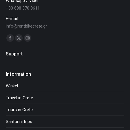
Whatsapp / Viber
+30 698 370 8611
E-mail
info@rentbikecrete.gr
Vind ons op:
Facebook
X
Instagram
page
page
page
Support
opens
opens
opens
in
in
in
new
new
new
Information
window
window
window
Winkel
Travel in Crete
Tours in Crete
Santorini trips