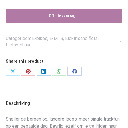
Offerte aanvragen
Categorieën:
E-bikes
,
E-MTB
,
Elektrische fiets
,
Fietsverhuur
Share this product
Deel
Deel
Deel
Deel
Deel
op
op
op
op
op
X
Pinterest
LinkedIn
WhatsApp
Facebook
Beschrijving
Sneller de bergen op, langere loops, meer single trackfun
op een bepaalde dag. Bevrijd jezelf om je trailrijden naar