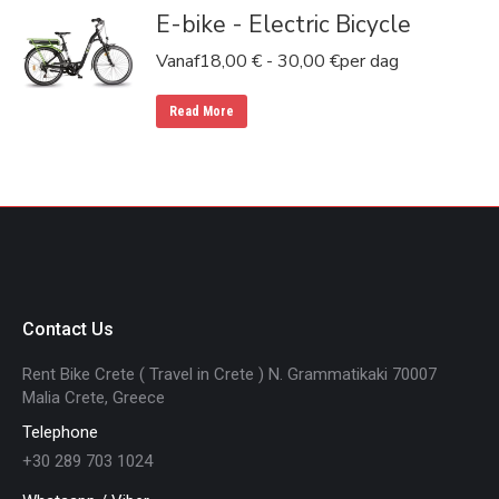
E-bike - Electric Bicycle
Vanaf
18,00
€
-
30,00
€
per dag
Read More
Contact Us
Rent Bike Crete ( Travel in Crete ) N. Grammatikaki 70007
Malia Crete, Greece
Telephone
+30 289 703 1024