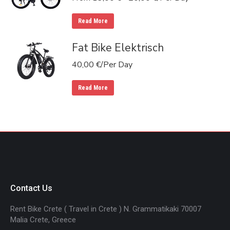
Read More
Fat Bike Elektrisch
40,00
€
/Per Day
Read More
Contact Us
Rent Bike Crete ( Travel in Crete ) N. Grammatikaki 70007
Malia Crete, Greece