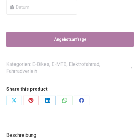
Angebotsanfrage
Kategorien:
E-Bikes
,
E-MTB
,
Elektrofahrrad
,
Fahrradverleih
Share this product
Share
Share
Share
Share
Share
on
on
on
on
on
X
Pinterest
LinkedIn
WhatsApp
Facebook
Beschreibung