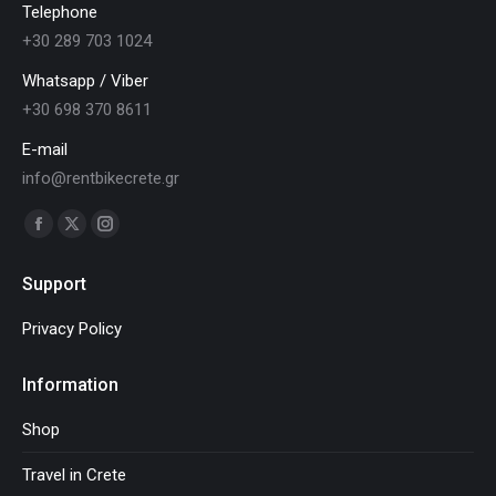
Telephone
+30 289 703 1024
Whatsapp / Viber
+30 698 370 8611
E-mail
info@rentbikecrete.gr
Finden Sie uns auf:
Facebook
X
Instagram
page
page
page
Support
opens
opens
opens
in
in
in
Privacy Policy
new
new
new
window
window
window
Information
Shop
Travel in Crete