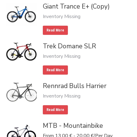
Giant Trance E+ (Copy)
Inventory Missing
Read More
Trek Domane SLR
Inventory Missing
Read More
Rennrad Bulls Harrier
Inventory Missing
Read More
MTB - Mountainbike
From
13,00
€
-
20,00
€
/Per Day